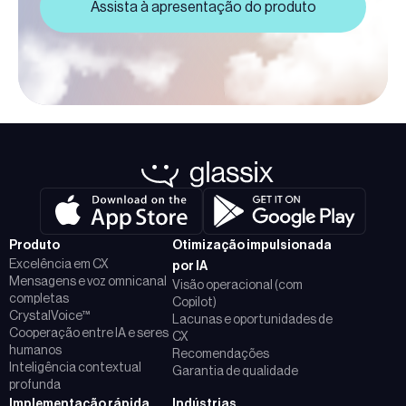
Assista à apresentação do produto
Produto
Otimização impulsionada
Excelência em CX
por IA
Mensagens e voz omnicanal
Visão operacional (com
completas
Copilot)
CrystalVoice™
Lacunas e oportunidades de
Cooperação entre IA e seres
CX
humanos
Recomendações
Inteligência contextual
Garantia de qualidade
profunda
Implementação rápida
Indústrias