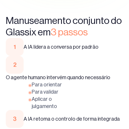
Manuseamento conjunto do
Glassix em
3 passos
1
A IA lidera a conversa por padrão
2
O agente humano intervém quando necessário
Para orientar
Para validar
Aplicar o
julgamento
3
A IA retoma o controlo de forma integrada